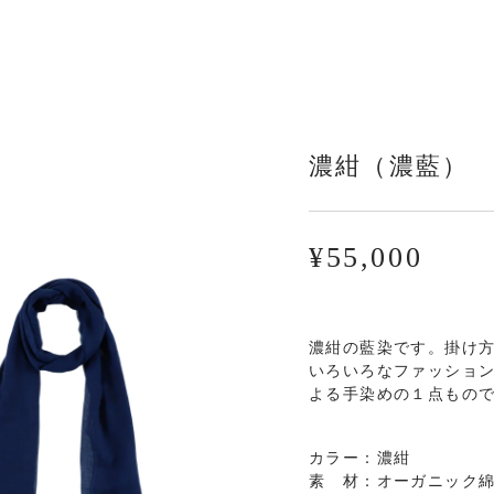
濃紺（濃藍）
¥55,000
TRANSLAT
MISSING:
JA.PRODUC
濃紺の藍染です。
掛け
いろいろなファッショ
よる手染めの１点もの
カラー：濃紺
素 材：オーガニック綿