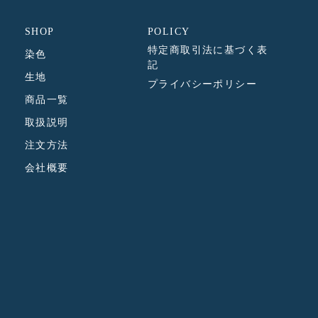
S
S
S
S
S
S
S
S
I
I
I
I
SHOP
POLICY
N
N
N
N
G
G
G
G
特定商取引法に基づく表
染色
:
:
:
:
記
J
J
J
J
生地
A
A
A
A
プライバシーポリシー
.
.
.
.
商品一覧
A
A
A
A
C
C
C
C
取扱説明
C
C
C
C
E
E
E
E
注文方法
S
S
S
S
S
S
S
S
会社概要
I
I
I
I
B
B
B
B
I
I
I
I
L
L
L
L
I
I
I
I
T
T
T
T
Y
Y
Y
Y
.
.
.
.
L
L
L
L
I
I
I
I
N
N
N
N
K
K
K
K
_
_
_
_