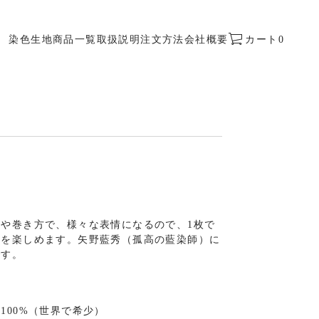
染色
生地
商品一覧
取扱説明
注文方法
会社概要
カート
0
ION
TS.PRODUCT.PRICE.REGULAR_
方や巻き方で、様々な表情になるので、1枚で
ンを楽しめます。
矢野藍秀（孤高の藍染師）に
です。
100%（世界で希少）