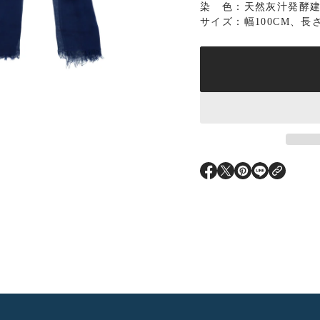
染 色：天然灰汁発酵
サイズ：幅100CM、長さ
T
T
T
T
R
R
R
R
A
A
A
A
N
N
N
N
S
S
S
S
L
L
L
L
A
A
A
A
T
T
T
T
I
I
I
I
O
O
O
O
N
N
N
N
M
M
M
M
I
I
I
I